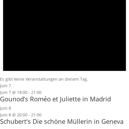
Es gibt keine Veranstaltungen an diesem Tag.
Juni 7
Juni 7 @ 18:00
-
21:00
Gounod‘s Roméo et Juliette in Madrid
Juni 8
Juni 8 @ 20:00
-
21:00
Schubert‘s Die schöne Müllerin in Geneva