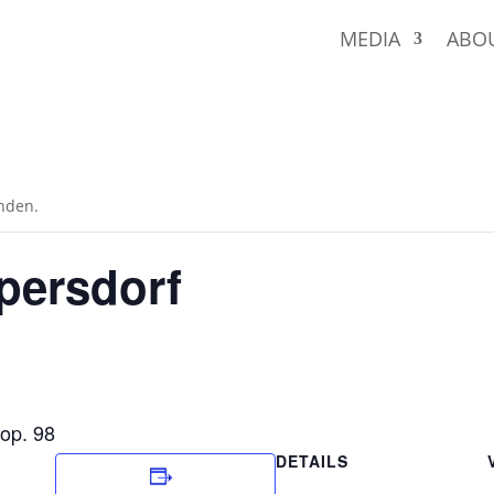
MEDIA
ABO
unden.
ppersdorf
 op. 98
DETAILS