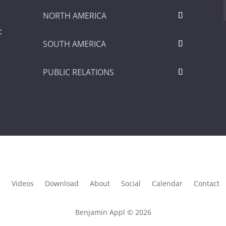
NORTH AMERICA
c
SOUTH AMERICA
PUBLIC RELATIONS
s
Videos
Download
About
Social
Calendar
Contact
Benjamin Appl © 2026