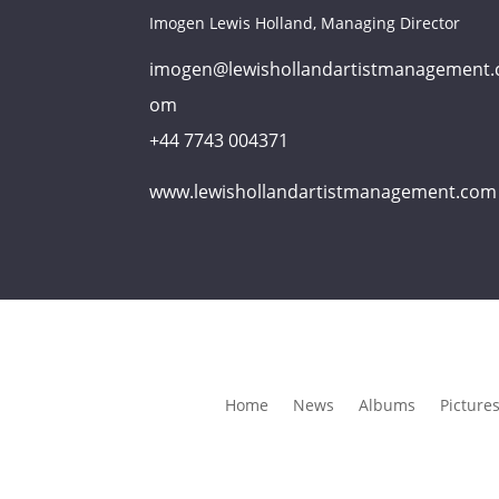
Imogen Lewis Holland, Managing Director
imogen@lewishollandartistmanagement.
om
+44 7743 004371
www.lewishollandartistmanagement.com
Home
News
Albums
Picture