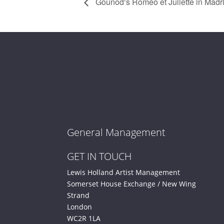
Gounod‘s Roméo et Juliette in Madr
General Management
GET IN TOUCH
Lewis Holland Artist Management
Somerset House Exchange / New Wing
Strand
London
WC2R 1LA