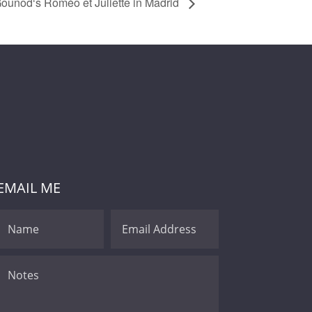
ounod‘s Roméo et Juliette in Madrid
EMAIL ME